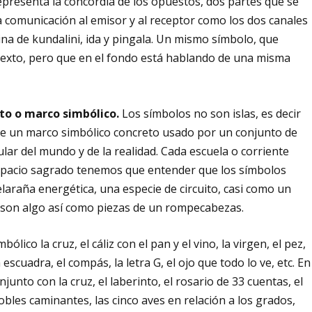
presenta la concordia de los opuestos, dos partes que se
a comunicación al emisor y al receptor como los dos canales
ina de kundalini, ida y pingala. Un mismo símbolo, que
texto, pero que en el fondo está hablando de una misma
to o marco simbólico.
Los símbolos no son islas, es decir
de un marco simbólico concreto usado por un conjunto de
ar del mundo y de la realidad. Cada escuela o corriente
espacio sagrado tenemos que entender que los símbolos
elaraña energética, una especie de circuito, casi como un
es son algo así como piezas de un rompecabezas.
lico la cruz, el cáliz con el pan y el vino, la virgen, el pez,
 escuadra, el compás, la letra G, el ojo que todo lo ve, etc. En
njunto con la cruz, el laberinto, el rosario de 33 cuentas, el
bles caminantes, las cinco aves en relación a los grados,