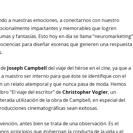
ndo a nuestras emociones, a conectarnos con nuestro
mocionalmente impactantes y memorables que logren
umas y fantasías. Esto hoy en día se llama “neuromarketing
eurociencias para diseñar escenas que generen una respuesta
s.
a de
Joseph Campbell
del viaje del héroe en el cine, ya que a
a a nuestro ser interno para que éste se identifique con el
en un relato atemporal y que nunca pasa de moda. Hemos
ro “El viaje del escritor” de
Christopher Vogler
, un
terada utilización de la obra de Campbell, en especial del
producciones cinematográficas sean exitosas.
nvención, antes bien se trata de una observación. Es el
os principios que gobiernan la conducta de la vida y el