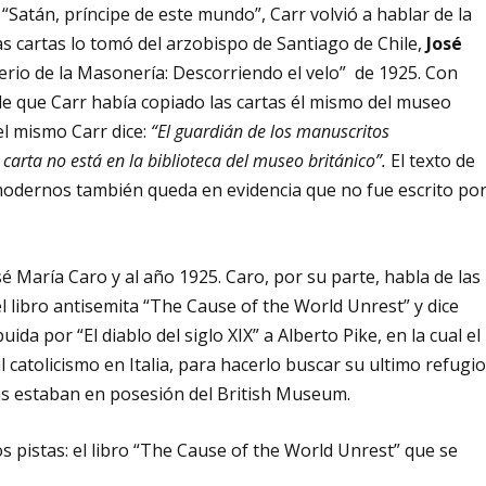
“Satán, príncipe de este mundo”, Carr volvió a hablar de la
as cartas lo tomó del arzobispo de Santiago de Chile,
José
terio de la Masonería: Descorriendo el velo” de 1925. Con
e que Carr había copiado las cartas él mismo del museo
el mismo Carr dice:
“El guardián de los manuscritos
arta no está en la biblioteca del museo británico”.
El texto de
 modernos también queda en evidencia que no fue escrito po
sé María Caro y al año 1925. Caro, por su parte, habla de las
l libro antisemita “The Cause of the World Unrest” y dice
ida por “El diablo del siglo XIX” a Alberto Pike, en la cual el
 catolicismo en Italia, para hacerlo buscar su ultimo refugi
rtas estaban en posesión del British Museum.
s pistas: el libro “The Cause of the World Unrest” que se