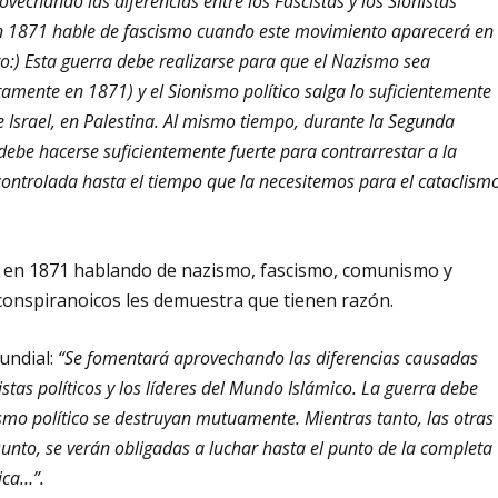
echando las diferencias entre los Fascistas y los Sionistas
 en 1871 hable de fascismo cuando este movimiento aparecerá en
o:) Esta guerra debe realizarse para que el Nazismo sea
amente en 1871) y el Sionismo político salga lo suficientemente
 Israel, en Palestina. Al mismo tiempo, durante la Segunda
ebe hacerse suficientemente fuerte para contrarrestar a la
controlada hasta el tiempo que la necesitemos para el cataclism
ta en 1871 hablando de nazismo, fascismo, comunismo y
 conspiranoicos les demuestra que tienen razón.
undial:
“Se fomentará aprovechando las diferencias causadas
nistas políticos y los líderes del Mundo Islámico. La guerra debe
smo político se destruyan mutuamente. Mientras tanto, las otras
sunto, se verán obligadas a luchar hasta el punto de la completa
ica…”.