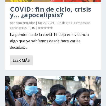
COVID: fin de ciclo, crisis
y… ¿apocalipsis?
por
administrador
|
Dic 27, 2021
|
Fin de ciclo
,
Tiempos del
Coronavirus
|
0
|
La pandemia de la covid-19 dejó en evidencia
algo que ya sabíamos desde hace varias
décadas:...
LEER MÁS